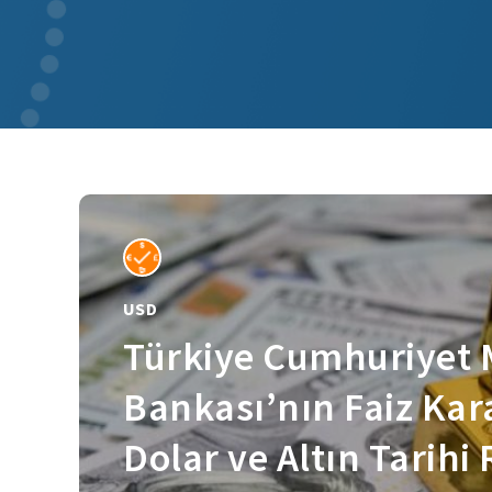
nlar
USD
Türkiye Cumhuriyet 
Bankası’nın Faiz Kar
Dolar ve Altın Tarihi 