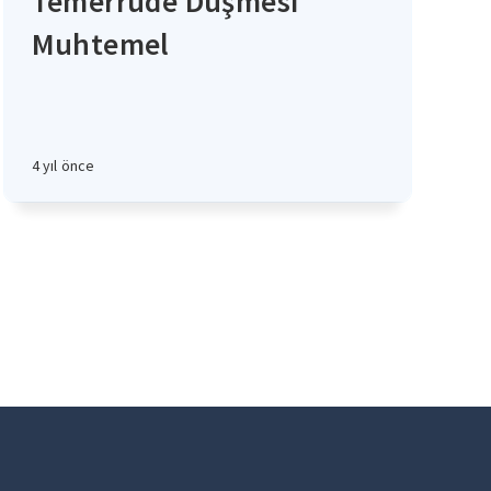
Temerrüde Düşmesi
Muhtemel
4 yıl önce