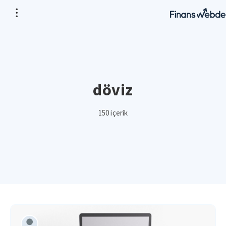
döviz
150 içerik