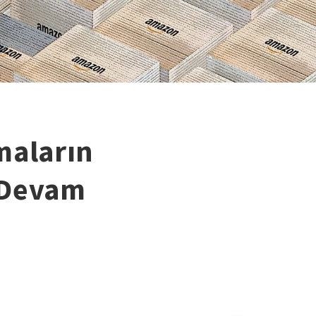
maların
 Devam