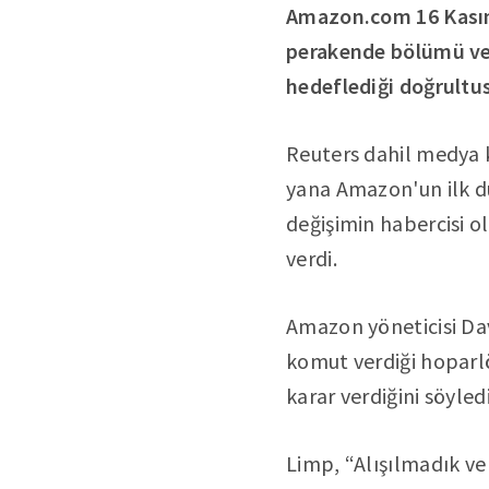
Amazon.com 16 Kasım 
perakende bölümü ve 
hedeflediği doğrultus
Reuters dahil medya k
yana Amazon'un ilk du
değişimin habercisi o
verdi.
Amazon yöneticisi Dav
komut verdiği hoparlö
karar verdiğini söyled
Limp, “Alışılmadık v