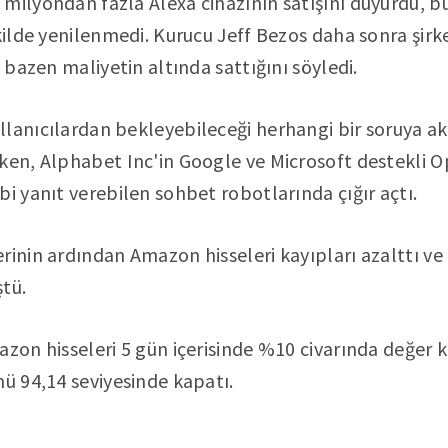
 milyondan fazla Alexa cihazının satışını duyurdu,
kilde yenilenmedi. Kurucu Jeff Bezos daha sonra şirke
e bazen maliyetin altında sattığını söyledi.
lanıcılardan bekleyebileceği herhangi bir soruya akı
ken, Alphabet Inc'in Google ve Microsoft destekli O
bi yanıt verebilen sohbet robotlarında çığır açtı.
rinin ardından Amazon hisseleri kayıpları azalttı 
tü.
azon hisseleri 5 gün içerisinde %10 civarında değer 
nü 94,14 seviyesinde kapatı.