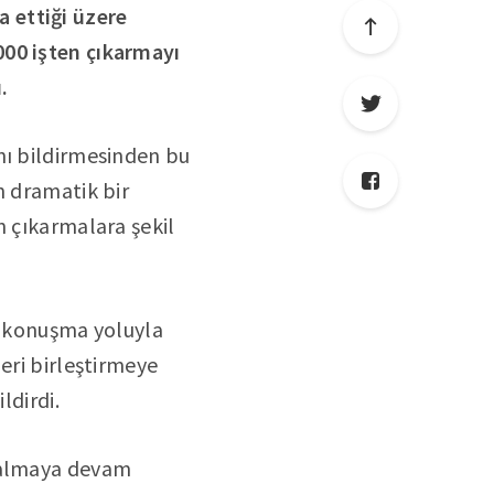
 ettiği üzere
000 işten çıkarmayı
.
nı bildirmesinden bu
n dramatik bir
n çıkarmalara şekil
in konuşma yoluyla
eri birleştirmeye
ldirdi.
 kalmaya devam