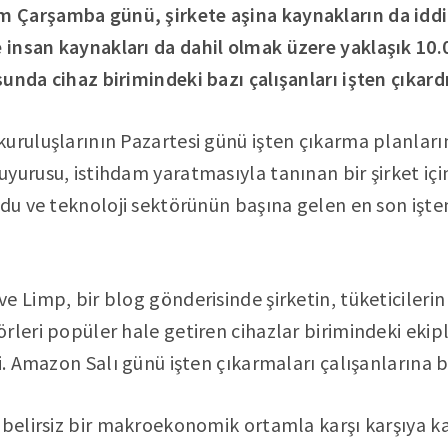
Çarşamba günü, şirkete aşina kaynakların da iddia
insan kaynakları da dahil olmak üzere yaklaşık 10.
unda cihaz birimindeki bazı çalışanları işten çıkardı
uruluşlarının Pazartesi günü işten çıkarma planları
yurusu, istihdam yaratmasıyla tanınan bir şirket içi
ldu ve teknoloji sektörünün başına gelen en son işte
e Limp, bir blog gönderisinde şirketin, tüketiciler
rleri popüler hale getiren cihazlar birimindeki ekipl
i. Amazon Salı günü işten çıkarmaları çalışanlarına bi
e belirsiz bir makroekonomik ortamla karşı karşıya