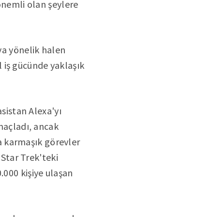
 önemli olan şeylere
aya yönelik halen
 iş gücünde yaklaşık
asistan Alexa'yı
amaçladı, ancak
a karmaşık görevler
 Star Trek'teki
.000 kişiye ulaşan