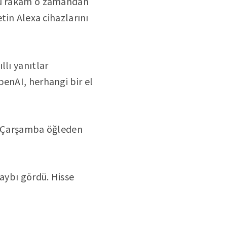
 bu rakam o zamandan
tin Alexa cihazlarını
llı yanıtlar
penAI, herhangi bir el
ve Çarşamba öğleden
kaybı gördü. Hisse