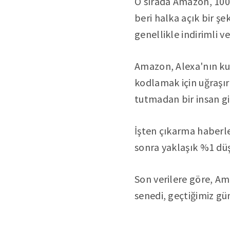
O sırada Amazon, 100
beri halka açık bir şe
genellikle indirimli v
Amazon, Alexa'nın kul
kodlamak için uğraşır
tutmadan bir insan gi
İşten çıkarma haberle
sonra yaklaşık %1 düş
Son verilere göre, Am
senedi, geçtiğimiz gü