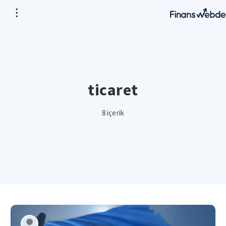
ticaret
8 içerik