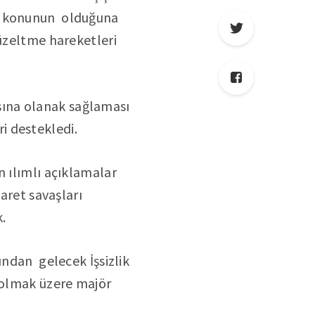
ok konunun olduğuna
düzeltme hareketleri
ına olanak sağlaması
ri destekledi.
n ılımlı açıklamalar
aret savaşları
.
ından gelecek İşsizlik
 olmak üzere majör