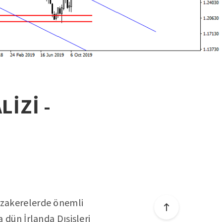
LİZİ -
müzakerelerde önemli
 dün İrlanda Dışişleri