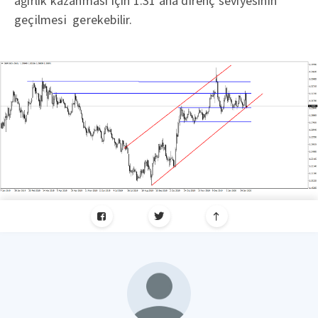
ağırlık kazanması için 1.31 ana direnç seviyesinin
geçilmesi gerekebilir.