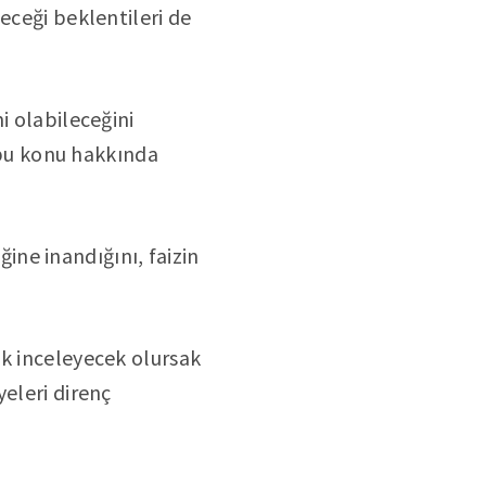
eceği beklentileri de
i olabileceğini
bu konu hakkında
ne inandığını, faizin
ak inceleyecek olursak
yeleri direnç