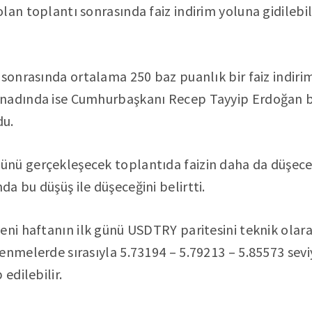
lan toplantı sonrasında faiz indirim yoluna gidilebil
 sonrasında ortalama 250 baz puanlık bir faiz indirim
anadında ise Cumhurbaşkanı Recep Tayyip Erdoğan 
du.
nü gerçekleşecek toplantıda faizin daha da düşeceği
a bu düşüş ile düşeceğini belirtti.
eni haftanın ilk günü USDTRY paritesini teknik olar
enmelerde sırasıyla 5.73194 – 5.79213 – 5.85573 sevi
 edilebilir.