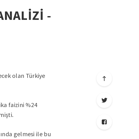
ANALİZİ -
ecek olan Türkiye
ika faizini %24
mişti.
tında gelmesi ile bu