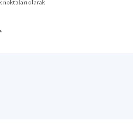
k noktaları olarak
n
.