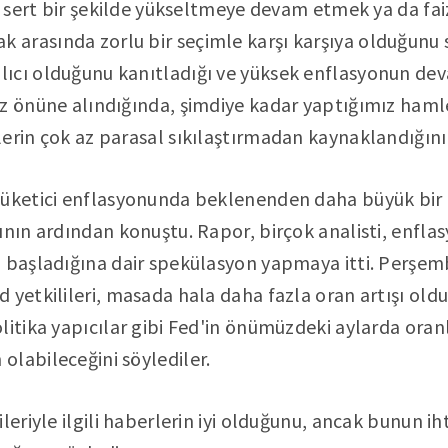
ri sert bir şekilde yükseltmeye devam etmek ya da fai
arasında zorlu bir seçimle karşı karşıya olduğunu 
ıcı olduğunu kanıtladığı ve yüksek enflasyonun de
öz önüne alındığında, şimdiye kadar yaptığımız haml
erin çok az parasal sıkılaştırmadan kaynaklandığın
tüketici enflasyonunda beklenenden daha büyük bir ı
ının ardından konuştu. Rapor, birçok analisti, enflas
a başladığına dair spekülasyon yapmaya itti. Perşe
 yetkilileri, masada hala daha fazla oran artışı old
litika yapıcılar gibi Fed'in önümüzdeki aylarda oran
labileceğini söylediler.
leriyle ilgili haberlerin iyi olduğunu, ancak bunun i