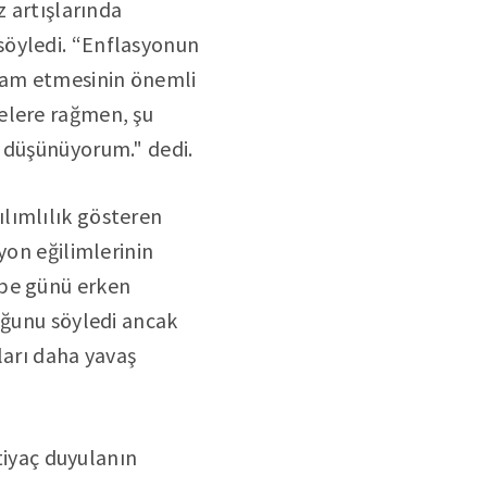
z artışlarında
söyledi. “Enflasyonun
vam etmesinin önemli
elere rağmen, şu
ı düşünüyorum." dedi.
lımlılık gösteren
yon eğilimlerinin
mbe günü erken
uğunu söyledi ancak
ları daha yavaş
htiyaç duyulanın