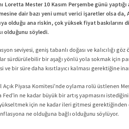
nı Loretta Mester 10 Kasım Perşembe günü yaptığı
esine dair bazı yeni umut verici işaretler olsa da
ıya olduğu ana riskin, çok yüksek fiyat baskılarını 
ı olduğunu söyledi.
syon seviyesi, geniş tabanlı doğası ve kalıcılığı göz
r sürdürülebilir bir aşağı yönlü yola sokmak için pa
si ve bir süre daha kısıtlayıcı kalması gerektiğine in
l Açık Piyasa Komitesi'nde oylama rolü üstlenen Mest
 Fed'in ne kadar büyük bir artış yapmasını istediğini
 yükseltmek için ne kadar ileri gitmesi gerektiğinden
nflasyona ne olduğuna bağlı olduğunu söylüyor.