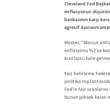
Cleveland Fed Başka
enflasyonun düşürülm
bankasının karşı karş
agresif davranmamas
Mester, "Mevcut enfla
enflasyonu %2'ye kada
kısıtlayıcı hale gelme
Faiz belirleme Federa
politika toplantısında
Fed'in faiz oranlarını
bunun yüksek kalan e