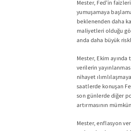
Mester, Fed'in faizle
yumuşamaya başlamak 
beklenenden daha kal
maliyetleri olduğu g
anda daha büyük riskl
Mester, Ekim ayında 
verilerin yayınlanmas
nihayet ılımlılaşmay
saatlerde konuşan Fed
son günlerde diğer po
artırmasının mümkün o
Mester, enflasyon veri