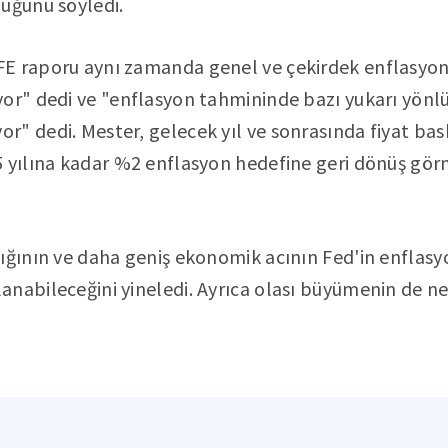
uğunu söyledi.
E raporu aynı zamanda genel ve çekirdek enflasyon
or" dedi ve "enflasyon tahmininde bazı yukarı yönlü r
" dedi. Mester, gelecek yıl ve sonrasında fiyat bas
 yılına kadar %2 enflasyon hedefine geri dönüş gör
lığının ve daha geniş ekonomik acının Fed'in enflas
nabileceğini yineledi. Ayrıca olası büyümenin de ne