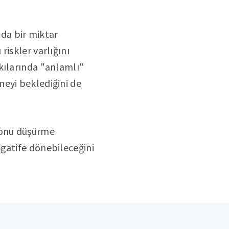
da bir miktar
iskler varlığını
kılarında "anlamlı"
meyi beklediğini de
yonu düşürme
gatife dönebileceğini