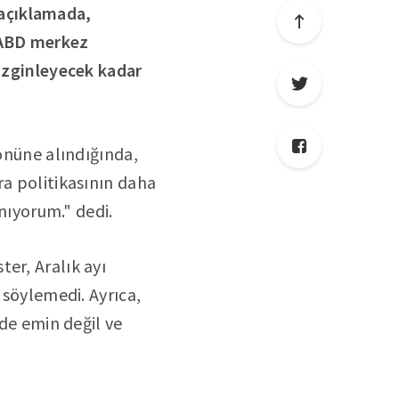
 açıklamada,
, ABD merkez
dizginleyecek kadar
 önüne alındığında,
ra politikasının daha
anıyorum." dedi.
er, Aralık ayı
 söylemedi. Ayrıca,
 de emin değil ve