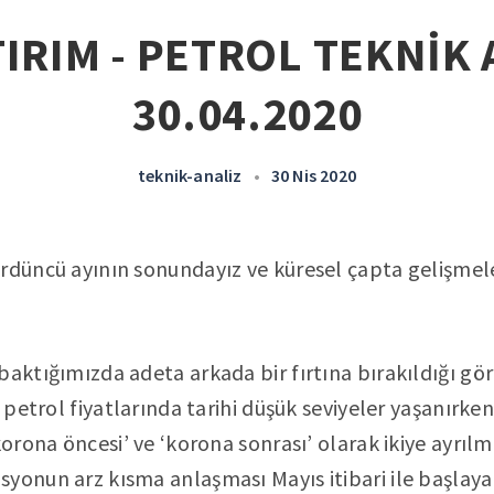
IRIM - PETROL TEKNİK 
30.04.2020
teknik-analiz
•
30 Nis 2020
ördüncü ayının sonundayız ve küresel çapta gelişmel
baktığımızda adeta arkada bir fırtına bırakıldığı gö
 petrol fiyatlarında tarihi düşük seviyeler yaşanırken;
korona öncesi’ ve ‘korona sonrası’ olarak ikiye ayrılm
yonun arz kısma anlaşması Mayıs itibari ile başlaya