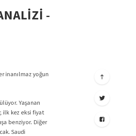
ANALİZİ -
er inanılmaz yoğun
rülüyor. Yaşanan
 ilk kez eksi fiyat
ışa benziyor. Diğer
cak. Saudi