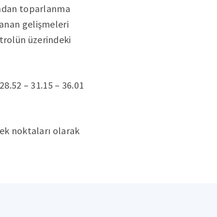
dından toparlanma
şanan gelişmeleri
trolün üzerindeki
8.52 – 31.15 – 36.01
tek noktaları olarak