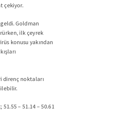
t çekiyor.
 geldi. Goldman
ürürken, ilk çeyrek
virüs konusu yakından
kışları
i direnç noktaları
lebilir.
; 51.55 – 51.14 – 50.61