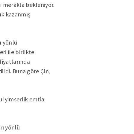
ı merakla bekleniyor.
lık kazanmış
ı yönlü
i ile birlikte
fiyatlarında
ildi. Buna göre Çin,
u iyimserlik emtia
rı yönlü