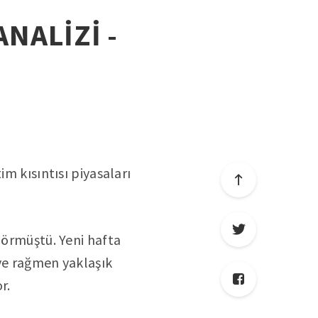
ANALİZİ -
im kısıntısı piyasaları
görmüştü. Yeni hafta
eye rağmen yaklaşık
r.