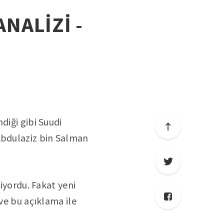
ANALİZİ -
diği gibi Suudi
 Abdulaziz bin Salman
liyordu. Fakat yeni
 ve bu açıklama ile