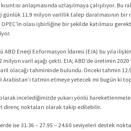
m kısıntısı anlaşmasında uzlaşılmaya çalışılıyor. Bu 
 günlük 11.9 milyon varillik talep daralmasının bir m
PEC’in olası işbirliğine bir şekilde katılması gerekti
iyor.
ü ABD Enerji Enformasyon İdaresi (EIA) bu yıla ilişk
2 milyon varil aşağı çekti. EIA; ABD’de üretimin 2020
aril olacağı tahmininde bulundu. Önceki tahmin 12.99
i Arabistan’ı tatmin etmeye yetecek mi bugün ki top
olarak incelediğimizde yukarı yönlü hareketlenmeler
i direnç noktaları olarak takip edilebilir.
rde ise 31.36 – 27.95 – 24.60 seviyeleri destek nokta