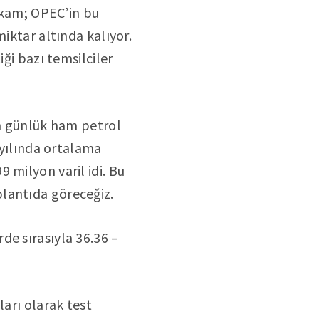
rakam; OPEC’in bu
iktar altında kalıyor.
ği bazı temsilciler
in günlük ham petrol
 yılında ortalama
 milyon varil idi. Bu
lantıda göreceğiz.
de sırasıyla 36.36 –
ları olarak test