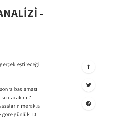
ANALİZİ -
 gerçekleştireceği
n sonra başlaması
tısı olacak mı?
yasaların merakla
e göre günlük 10