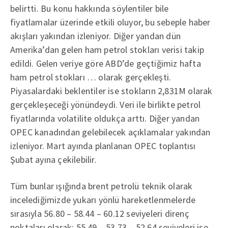
belirtti. Bu konu hakkında söylentiler bile
fiyatlamalar üzerinde etkili oluyor, bu sebeple haber
akışları yakından izleniyor. Diğer yandan dün
Amerika’dan gelen ham petrol stokları verisi takip
edildi. Gelen veriye göre ABD’de geçtiğimiz hafta
ham petrol stokları … olarak gerçekleşti.
Piyasalardaki beklentiler ise stokların 2,831M olarak
gerçekleşeceği yönündeydi. Veri ile birlikte petrol
fiyatlarında volatilite oldukça arttı. Diğer yandan
OPEC kanadından gelebilecek açıklamalar yakından
izleniyor. Mart ayında planlanan OPEC toplantısı
Şubat ayına çekilebilir.
Tüm bunlar ışığında brent petrolü teknik olarak
incelediğimizde yukarı yönlü hareketlenmelerde
sırasıyla 56.80 – 58.44 – 60.12 seviyeleri direnç
noktaları olarak; 55.49 – 53.73 – 52.64 seviyeleri ise