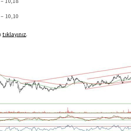
 – 10,18
 – 10,10
n
tıklayınız
.