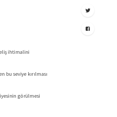
liş ihtimalini
en bu seviye kırılması
viyesinin görülmesi