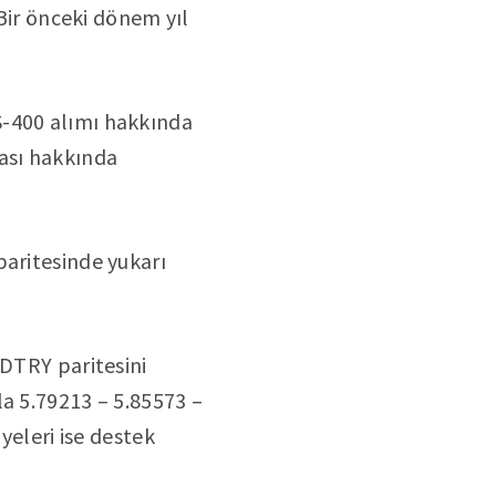
 Bir önceki dönem yıl
S-400 alımı hakkında
ması hakkında
paritesinde yukarı
SDTRY paritesini
la 5.79213 – 5.85573 –
yeleri ise destek