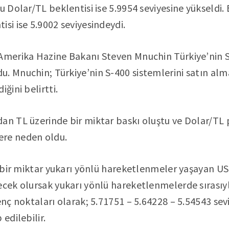
u Dolar/TL beklentisi ise 5.9954 seviyesine yükseldi.
isi ise 5.9002 seviyesindeydi.
 Amerika Hazine Bakanı Steven Mnuchin Türkiye’nin 
. Mnuchin; Türkiye’nin S-400 sistemlerini satın al
ğini belirtti.
an TL üzerinde bir miktar baskı oluştu ve Dolar/TL 
ere neden oldu.
te bir miktar yukarı yönlü hareketlenmeler yaşayan U
ecek olursak yukarı yönlü hareketlenmelerde sırasıy
enç noktaları olarak; 5.71751 – 5.64228 – 5.54543 sevi
 edilebilir.