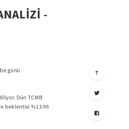
ANALİZİ -
mbe günü
ediliyor. Dün TCMB
fe beklentisi %13.96