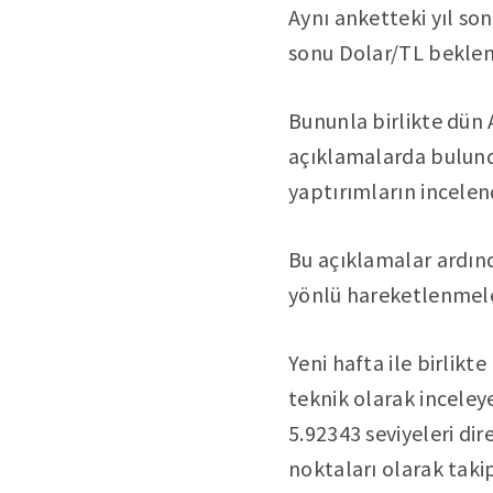
Aynı anketteki yıl son
sonu Dolar/TL beklent
Bununla birlikte dün
açıklamalarda bulundu
yaptırımların incelendi
Bu açıklamalar ardınd
yönlü hareketlenmel
Yeni hafta ile birlik
teknik olarak inceley
5.92343 seviyeleri dir
noktaları olarak takip