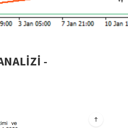
NALİZİ -