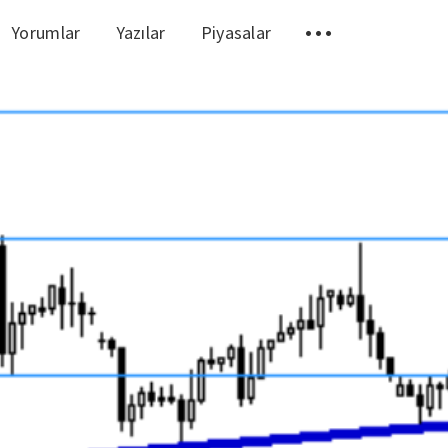
Yorumlar
Yazılar
Piyasalar