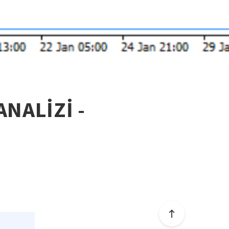
NALİZİ -