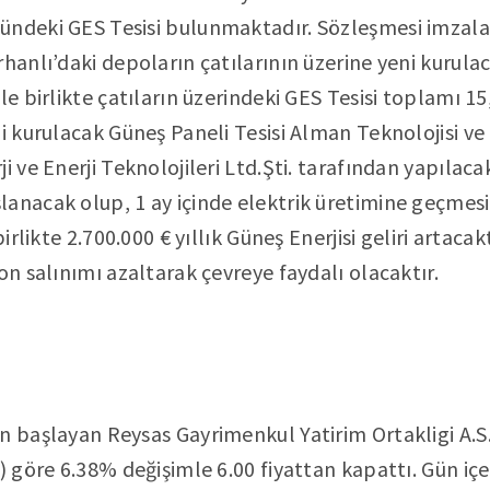
ündeki GES Tesisi bulunmaktadır. Sözleşmesi imzala
rhanlı’daki depoların çatılarının üzerine yeni kurul
ile birlikte çatıların üzerindeki GES Tesisi toplamı 
ni kurulacak Güneş Paneli Tesisi Alman Teknolojisi ve
i ve Enerji Teknolojileri Ltd.Şti. tarafından yapılacak
lanacak olup, 1 ay içinde elektrik üretimine geçmes
birlikte 2.700.000 € yıllık Güneş Enerjisi geliri artac
on salınımı azaltarak çevreye faydalı olacaktır.
n başlayan Reysas Gayrimenkul Yatirim Ortakligi A.S.
) göre 6.38% değişimle 6.00 fiyattan kapattı. Gün içe