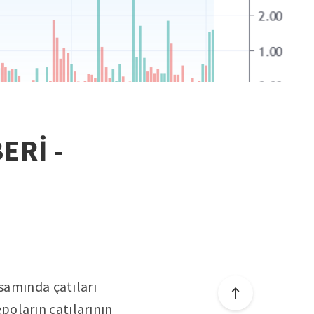
ERİ -
psamında çatıları
oların çatılarının