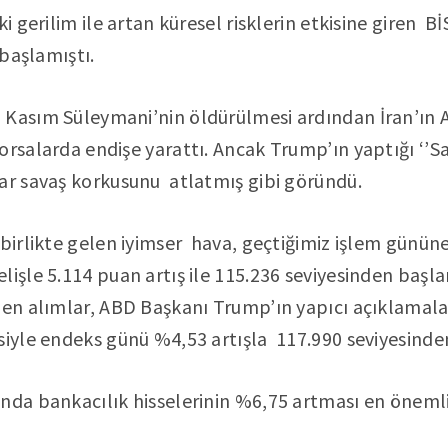
i gerilim ile artan küresel risklerin etkisine giren 
 başlamıştı.
Kasım Süleymani’nin öldürülmesi ardından İran’ın A
orsalarda endişe yarattı. Ancak Trump’ın yaptığı ‘’Sa
ar savaş korkusunu atlatmış gibi göründü.
 birlikte gelen iyimser hava, geçtiğimiz işlem günü
işle 5.114 puan artış ile 115.236 seviyesinden baş
en alımlar, ABD Başkanı Trump’ın yapıcı açıklamalar
siyle endeks günü %4,53 artışla 117.990 seviyesinde
ında bankacılık hisselerinin %6,75 artması en öneml