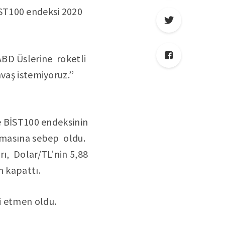
BİST100 endeksi 2020
BD Üslerine roketli
vaş istemiyoruz.’’
ne BİST100 endeksinin
lamasına sebep oldu.
ı, Dolar/TL’nin 5,88
n kapattı.
i etmen oldu.