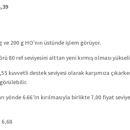
6,39
 g ve 200 g HO’nın üstünde işlem görüyor.
rü 80 ref seviyesini alttan yeni kırmış olması yükseliş
,55 kuvvetli destek seviyesi olarak karşımıza çıkarke
örülebilir.
ı yönde 6.66’In kırılmasıyla birlikte 7,00 fiyat seviy
 6,68