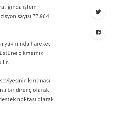
ralığında işlem
isyon sayısı 77.964
in yakınında hareket
n üstüne çıkmamız
lir.
eviyesinin kırılması
li bir direnç olarak
 destek noktası olarak