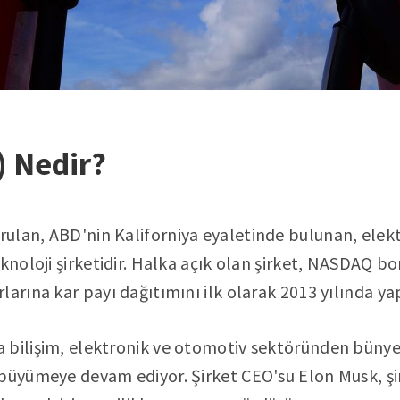
) Nedir?
rulan, ABD'nin Kaliforniya eyaletinde bulunan, elektr
eknoloji şirketidir. Halka açık olan şirket, NASDAQ b
arına kar payı dağıtımını ilk olarak 2013 yılında yap
 bilişim, elektronik ve otomotiv sektöründen bünyes
 büyümeye devam ediyor. Şirket CEO'su Elon Musk, ş