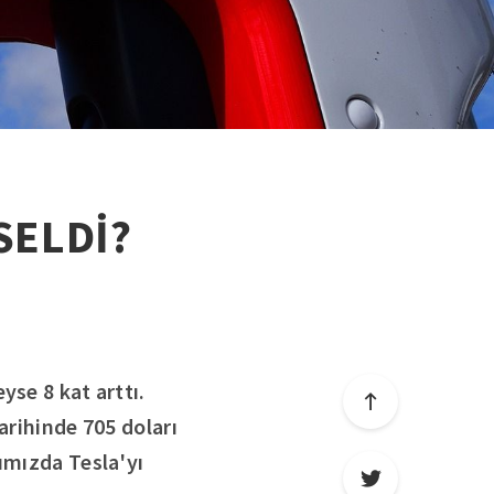
SELDİ?
yse 8 kat arttı.
arihinde 705 doları
zımızda Tesla'yı