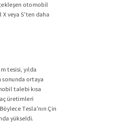
erçekleşen otomobil
 X veya S'ten daha
m tesisi, yılda
ın sonunda ortaya
obil talebi kısa
aç üretimleri
Böylece Tesla'nın Çin
nda yükseldi.