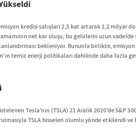
 Yükseldi
emisyon kredisi satışları 2,5 kat artarak 1,2 milyar do
tamamının net kar oluşu, bu gelirlerin uzun vadelde ş
canlandırması bekleniyor. Bununla birlikte, emisyon 
'ın temiz enerji politikaları dahilinde daha fazla get
i
stelenen Tesla'nın (TSLA) 21 Aralık 2020'de S&P 50
ulmasıyla TSLA hisseleri olumlu yönde etkilendi ve hi