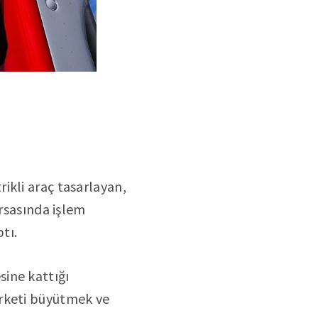
ikli araç tasarlayan,
orsasında işlem
tı.
ine kattığı
irketi büyütmek ve