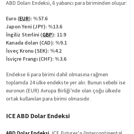
ABD Doları Endeksi, 6 yabancı para biriminden oluşur:
Euro (
EUR
): %57.6
Japon Yeni (JPY): %13.6
İngiliz Sterlini (
GBP
): 11.9
Kanada doları (CAD): %9.1
İsveç Kronu (SEK): %4.2
İsviçre Frangı (CHF): %3.6
Endekse 6 para birimi dahil olmasına rağmen
toplamda 24 ülke endekste yer alır. Bunun sebebi ise
euronun (EUR) Avrupa Birliği'nde olan çoğu ülkede
ortak kullanılan para birimi olmasıdır.
ICE ABD Dolar Endeksi
ABD Dolar Endeksi
, ICE Futures'a (Intercontinental