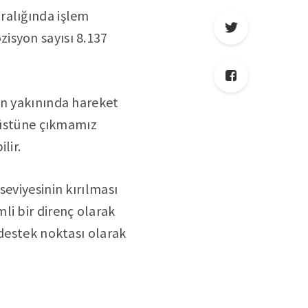
ralığında işlem
isyon sayısı 8.137
in yakınında hareket
n üstüne çıkmamız
lir.
eviyesinin kırılması
li bir direnç olarak
 destek noktası olarak