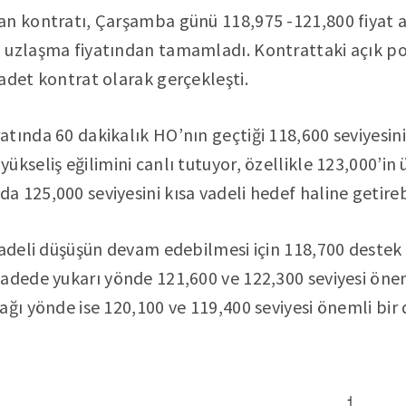
an kontratı, Çarşamba günü 118,975 -121,800 fiyat a
 uzlaşma fiyatından tamamladı. Kontrattaki açık poz
adet kontrat olarak gerçekleşti.
tında 60 dakikalık HO’nın geçtiği 118,600 seviyesin
ükseliş eğilimini canlı tutuyor, özellikle 123,000’i
 125,000 seviyesini kısa vadeli hedef haline getirebi
vadeli düşüşün devam edebilmesi için 118,700 destek s
adede yukarı yönde 121,600 ve 122,300 seviyesi önem
ağı yönde ise 120,100 ve 119,400 seviyesi önemli bir