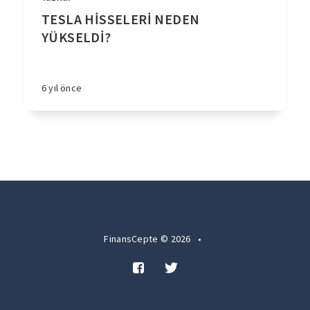
TESLA HİSSELERİ NEDEN
YÜKSELDİ?
6 yıl önce
FinansCepte © 2026
•