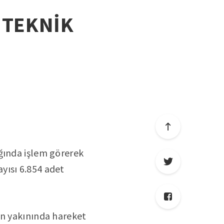
 TEKNİK
ığında işlem görerek
yısı 6.854 adet
in yakınında hareket