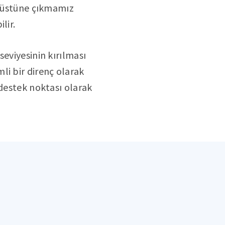
n üstüne çıkmamız
lir.
eviyesinin kırılması
li bir direnç olarak
 destek noktası olarak