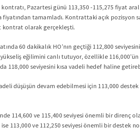
kontratı, Pazartesi günü 113,350 -115,275 fiyat ara
 fiyatından tamamladı. Kontrattaki açık pozisyon sa
 kontrat olarak gerçekleşti.
tında 60 dakikalık HO’nın geçtiği 112,800 seviyesin
ükseliş eğilimini canlı tutuyor, özellikle 116,000’ü
 118,000 seviyesini kısa vadeli hedef haline getirebi
vadeli düşüşün devam edebilmesi için 113,000 destek s
nde 114,600 ve 115,400 seviyesi önemli bir direnç ol
 ise 113,000 ve 112,250 seviyesi önemli bir destek no