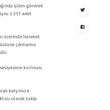
lığında işlem görerek
yısı 2.337 adet
in üzerinde hareket
n üstüne çıkmamız
lir.
eviyesinin kırılması
arak karşımıza
ktası olarak takip