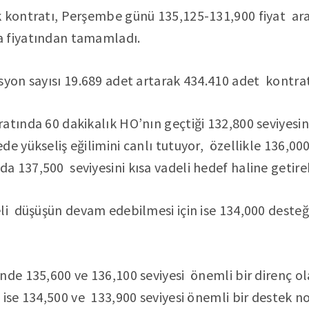
k kontratı, Perşembe günü 135,125-131,900 fiyat ara
a fiyatından tamamladı.
syon sayısı 19.689 adet artarak 434.410 adet kontrat
atında 60 dakikalık HO’nın geçtiği 132,800 seviyesi
de yükseliş eğilimini canlı tutuyor, özellikle 136,0
 137,500 seviyesini kısa vadeli hedef haline getireb
li düşüşün devam edebilmesi için ise 134,000 desteği
nde 135,600 ve 136,100 seviyesi önemli bir direnç o
 ise 134,500 ve 133,900 seviyesi önemli bir destek n