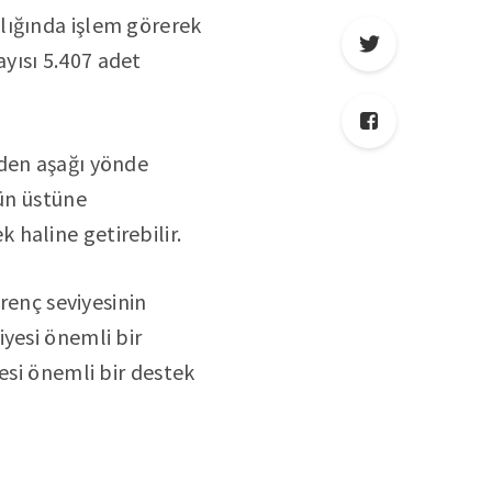
lığında işlem görerek
yısı 5.407 adet
nden aşağı yönde
’ün üstüne
haline getirebilir.
irenç seviyesinin
yesi önemli bir
esi önemli bir destek