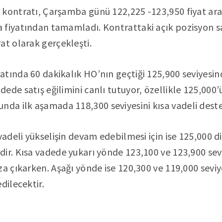
 kontratı, Çarşamba günü 122,225 -123,950 fiyat ara
 fiyatından tamamladı. Kontrattaki açık pozisyon sa
at olarak gerçekleşti.
tında 60 dakikalık HO’nın geçtiği 125,900 seviyesi
ede satış eğilimini canlı tutuyor, özellikle 125,000
 ilk aşamada 118,300 seviyesini kısa vadeli destek 
vadeli yükselişin devam edebilmesi için ise 125,000 d
ir. Kısa vadede yukarı yönde 123,100 ve 123,900 sevi
za çıkarken. Aşağı yönde ise 120,300 ve 119,000 seviy
dilecektir.