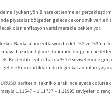
e kademeli yukarı yönlü hareketlenmeler gerçekleşti
sinde piyasalar bölgeden gelecek ekonomik verileri t
ecek olan enflasyon verisi merakla bekleniyor.
 Merkez Bankası’nın enflasyon hedefi %2 ve %2’nin h
ırakmaya hazırlandığımız dönemde bölgenin hedefler
cek. Beklentiler yıllık bazda %1.0 seviyelerinde gerç
e gelirse Euro varlıklarında değer kazanımları yaşana
URUSD paritesini teknik olarak inceleyecek olursak 
asıyla 1.11547 – 1.11737 – 1.11995 seviyeleri direnç