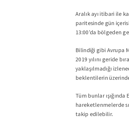
Aralık ayı itibari il
paritesinde gün içeri
13:00’da bölgeden gel
Bilindiği gibi Avrupa
2019 yılını geride b
yaklaşılmadığı izlene
beklentilerin üzerind
Tüm bunlar ışığında E
hareketlenmelerde sır
takip edilebilir.