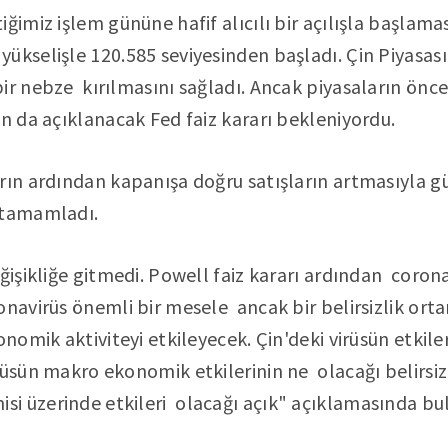
ğimiz işlem gününe hafif alıcılı bir açılışla başlamas
ükselişle 120.585 seviyesinden başladı. Çin Piyasas
ir nebze kırılmasını sağladı. Ancak piyasaların önce
an da açıklanacak Fed faiz kararı bekleniyordu.
rın ardından kapanışa doğru satışların artmasıyla g
 tamamladı.
ğişikliğe gitmedi. Powell faiz kararı ardından corona
onavirüs önemli bir mesele ancak bir belirsizlik orta
onomik aktiviteyi etkileyecek. Çin'deki virüsün etkil
rüsün makro ekonomik etkilerinin ne olacağı belirsiz
i üzerinde etkileri olacağı açık" açıklamasında bu