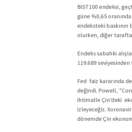
BiST100 endeksi, geçti
güne %0,65 oranında y
endeksteki baskının b
olurken, diğer taraft
Endeks sabahki alışla
119.689 seviyesinden
Fed faiz kararında de
değindi. Powell, "Cor
ihtimalle Çin'deki ek
izleyeceğiz. Xoronavi
dönemde Çin ekonomis