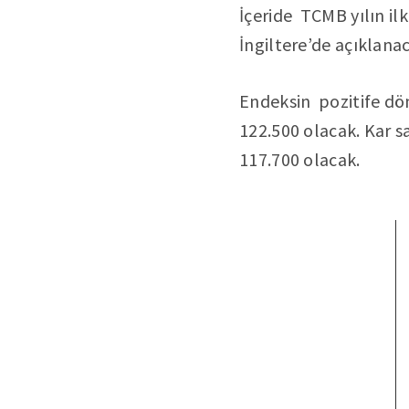
İçeride TCMB yılın i
İngiltere’de açıklana
Endeksin pozitife dö
122.500 olacak. Kar s
117.700 olacak.