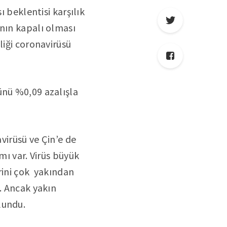
ı beklentisi karşılık
ının kapalı olması
liği coronavirüsü
ünü %0,09 azalışla
virüsü ve Çin’e de
mı var. Virüs büyük
erini çok yakından
. Ancak yakın
lundu.