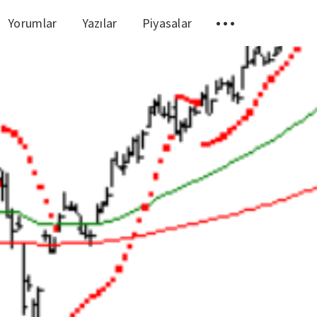
Yorumlar
Yazılar
Piyasalar