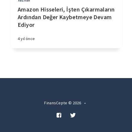
Yazılar
Amazon Hisseleri, İşten Çıkarmaların
Ardından Değer Kaybetmeye Devam
Ediyor
4 yıl önce
FinansCepte © 2026
•