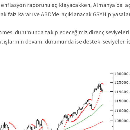
lk enflasyon raporunu açıklayacakken, Almanya’da 
cak faiz kararı ve ABD’de açıklanacak GSYH piyasala
nmesi durumunda takip edeceğimiz direnç seviyeleri
atışlarının devamı durumunda ise destek seviyeleri i