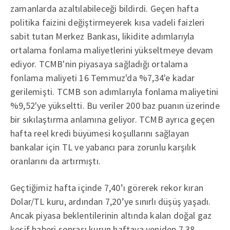
zamanlarda azaltılabileceği bildirdi. Geçen hafta
politika faizini değiştirmeyerek kısa vadeli faizleri
sabit tutan Merkez Bankası, likidite adımlarıyla
ortalama fonlama maliyetlerini yükseltmeye devam
ediyor. TCMB'nin piyasaya sağladığı ortalama
fonlama maliyeti 16 Temmuz'da %7,34'e kadar
gerilemişti. TCMB son adımlarıyla fonlama maliyetini
%9,52'ye yükseltti. Bu veriler 200 baz puanın üzerinde
bir sıkılaştırma anlamına geliyor. TCMB ayrıca geçen
hafta reel kredi büyümesi koşullarını sağlayan
bankalar için TL ve yabancı para zorunlu karşılık
oranlarını da artırmıştı.
Geçtiğimiz hafta içinde 7,40’ı görerek rekor kıran
Dolar/TL kuru, ardından 7,20’ye sınırlı düşüş yaşadı.
Ancak piyasa beklentilerinin altında kalan doğal gaz
keşif haberi sonrası kurun haftaya yeniden 7,38