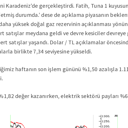
ni Karadeniz'de gerçekleştirdi. Fatih, Tuna 1 kuyus
fetmiş durumda.’ dese de açıklama piyasanın beklent
 daha yüksek doğal gaz rezervinin açıklanması yönü
 satışlar meydana geldi ve devre kesiciler devreye gi
sert satışlar yaşandı. Dolar / TL açıklamalar öncesin
arla birlikte 7,34 seviyesine yükseldi.
ğimiz haftanın son işlem gününü %1,50 azalışla 1.1
i.
%1,82 değer kazanırken, elektrik sektörü payları %6