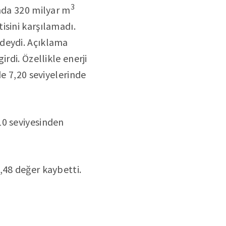
3
unda 320 milyar m
isini karşılamadı.
ndeydi. Açıklama
rdi. Özellikle enerji
de 7,20 seviyelerinde
10 seviyesinden
,48 değer kaybetti.