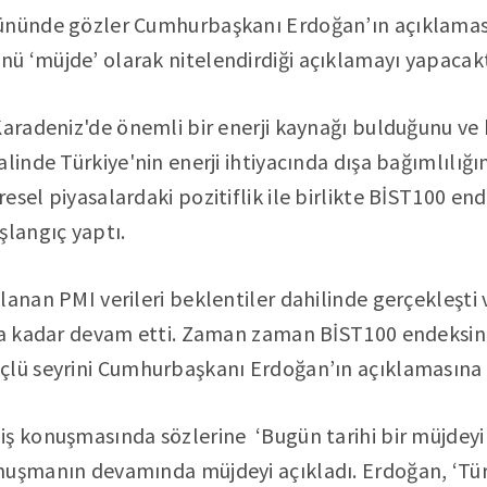
ününde gözler Cumhurbaşkanı Erdoğan’ın açıklamas
ü ‘müjde’ olarak nitelendirdiği açıklamayı yapacakt
Karadeniz'de önemli bir enerji kaynağı bulduğunu ve 
linde Türkiye'nin enerji ihtiyacında dışa bağımlılığı
sel piyasalardaki pozitiflik ile birlikte BİST100 end
şlangıç yaptı.
lanan PMI verileri beklentiler dahilinde gerçekleşti 
ına kadar devam etti. Zaman zaman BİST100 endeksind
çlü seyrini Cumhurbaşkanı Erdoğan’ın açıklamasına
iş konuşmasında sözlerine ‘Bugün tarihi bir müjdey
nuşmanın devamında müjdeyi açıkladı. Erdoğan, ‘Türk