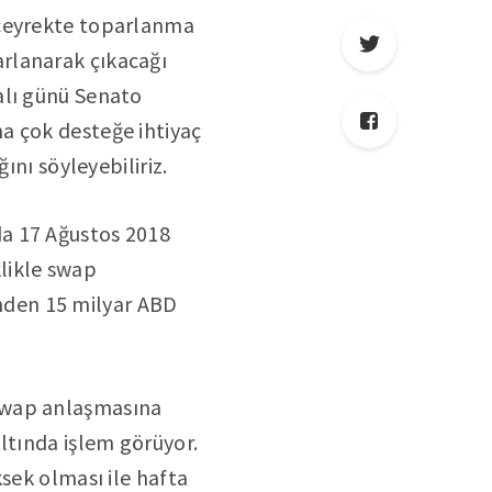
 çeyrekte toparlanma
rlanarak çıkacağı
alı günü Senato
a çok desteğe ihtiyaç
ını söyleyebiliriz.
da 17 Ağustos 2018
klikle swap
linden 15 milyar ABD
 swap anlaşmasına
ltında işlem görüyor.
sek olması ile hafta