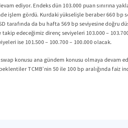
devam ediyor. Endeks dün 103.000 puan sınırına yak
de işlem gördü. Kurdaki yükselişle beraber 660 bp s
USD tarafında da bu hafta 569 bp seviyesine doğru d
 takip edeceğimiz direnç seviyeleri 103.000 – 103.70
iyeleri ise 101.500 – 100.700 – 100.000 olacak.
nde swap konusu ana gündem konusu olmaya devam ed
 beklentiler TCMB’nin 50 ile 100 bp aralığında faiz i