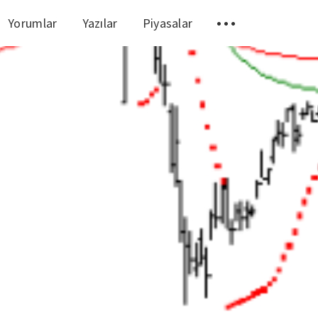
Yorumlar
Yazılar
Piyasalar