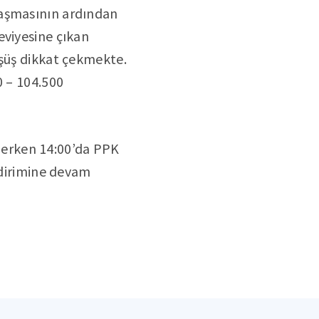
laşmasının ardından
eviyesine çıkan
üşüş dikkat çekmekte.
0 – 104.500
erken 14:00’da PPK
ndirimine devam