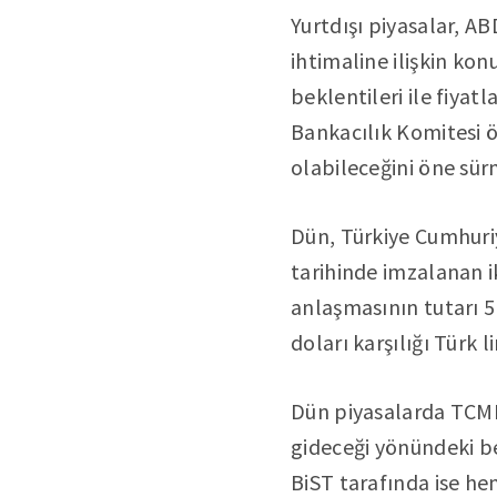
Yurtdışı piyasalar, 
ihtimaline ilişkin k
beklentileri ile fiy
Bankacılık Komitesi 
olabileceğini öne sürm
Dün, Türkiye Cumhuri
tarihinde imzalanan ik
anlaşmasının tutarı 5 
doları karşılığı Türk l
Dün piyasalarda TCMB
gideceği yönündeki be
BiST tarafında ise he