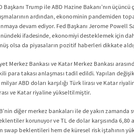
ABD Başkanı Trump ile ABD Hazine Bakanı’nın üçüncü
onuşmalarının ardından, ekonominin pandemiden topa
atlanmaya devam ediyor. Fed Başkanı Jerome Powell S
önündeki ifadesinde, ekonomiyi desteklemek için dah
üş olsa da piyasaların pozitif haberleri dikkate aldığ
yet Merkez Bankası ve Katar Merkez Bankası arasın
ili para takası anlaşması tadil edildi. Yapılan değişi
milyar ABD doları karşılığı Türk lirası ve Katar riya
irası ve Katar riyaline yükseltilmiştir.
’nin diğer merkez bankaları ile de yakın zamanda
klentiler korunuyor ve TL de dolar karşısında 6,80 a
m swap beklentileri hem de küresel risk iştahının yük