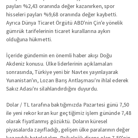
payları %2,43 oranında değer kazanırken, spor
hisseleri payları %9,68 oranında değer kaybetti.
Ayrıca Dünya Ticaret Örgütü ABD'nin Çin'e yönelik
gümrük tarifelerinin ticaret kurallarına aykırı
olduğuna hükmetti.
İçeride gündemin en önemli haber akışı Doğu
Akdeniz konusu. Ülke liderlerinin açıklamaları
sonrasında, Türkiye yeni bir Navtex yayınlayarak
Yunanistan'ın, Lozan Barış Antlaşması'nı ihlal ederek
Sakız Adası'nı silahlandırdığını duyurdu.
Dolar / TL tarafına baktığımızda Pazartesi günü 7,50
ile yeni rekor kıran kur geçtiğimiz işlem gününde 7,48
olarak fiyatlanmış gözüktü. Doların küresel
piyasalarda zayıfladığı, gelişen ülke paralarının değer
kazandığı hatırlatalım. Psikolojik direnç olan 7,50’nin