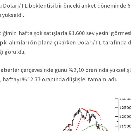
ru Doları/TL beklentisi bir önceki anket döneminde 
 yükseldi.
iğimiz hafta şok satışlarla 91.600 seviyesini görmes
ki alımları ön plana çıkarken Doları/TL tarafında d
ği görüldü.
aberler çerçevesinde günü %2,10 oranında yükselişl
 haftayı %12,77 oranında düşüşle tamamladı.