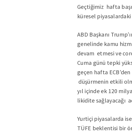
Geçtiğimiz hafta başı
küresel piyasalardaki 
ABD Başkanı Trump’ın
genelinde kamu hizmet
devam etmesi ve coron
Cuma günü tepki yükse
geçen hafta ECB’den d
düşürmenin etkili olm
yıl içinde ek 120 mily
likidite sağlayacağı a
Yurtiçi piyasalarda i
TÜFE beklentisi bir 