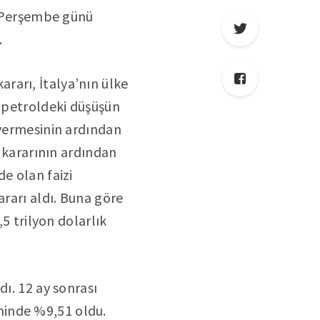
ne Perşembe günü
.
rarı, İtalya’nın ülke
, petroldeki düşüşün
 vermesinin ardından
i kararının ardından
e olan faizi
rarı aldı. Buna göre
5 trilyon dolarlık
ı. 12 ay sonrası
minde %9,51 oldu.