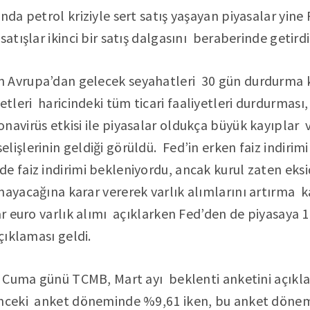
nda petrol kriziyle sert satış yaşayan piyasalar yi
satışlar ikinci bir satış dalgasını beraberinde getirdi
 Avrupa’dan gelecek seyahatleri 30 gün durdurma ka
leri haricindeki tüm ticari faaliyetleri durdurması
avirüs etkisi ile piyasalar oldukça büyük kayıplar
lişlerinin geldiği görüldü. Fed’in erken faiz indirim
e faiz indirimi bekleniyordu, ancak kurul zaten eksid
ayacağına karar vererek varlık alımlarını artırma ka
ar euro varlık alımı açıklarken Fed’den de piyasaya 1,
çıklaması geldi.
se Cuma günü TCMB, Mart ayı beklenti anketini açıklad
önceki anket döneminde %9,61 iken, bu anket döne