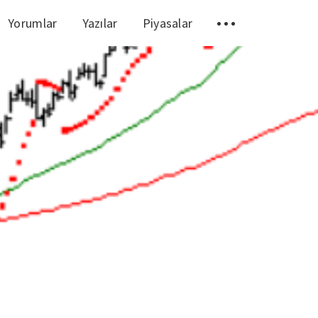
Yorumlar
Yazılar
Piyasalar