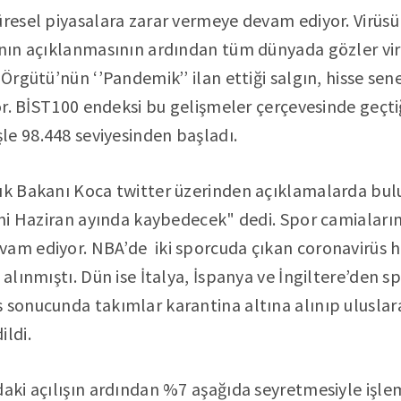
üresel piyasalara zarar vermeye devam ediyor. Virüsü
anın açıklanmasının ardından tüm dünyada gözler vir
 Örgütü’nün ‘’Pandemik’’ ilan ettiği salgın, hisse sen
yor. BİST100 endeksi bu gelişmeler çerçevesinde geçt
e 98.448 seviyesinden başladı.
ık Bakanı Koca twitter üzerinden açıklamalarda bul
sini Haziran ayında kaybedecek" dedi. Spor camialar
vam ediyor. NBA’de iki sporcuda çıkan coronavirüs 
alınmıştı. Dün ise İtalya, İspanya ve İngiltere’den s
 sonucunda takımlar karantina altına alınıp uluslar
ildi.
daki açılışın ardından %7 aşağıda seyretmesiyle işle