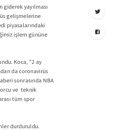
n giderek yayılması
üs gelişmelerine
edi piyasalarındaki
iğimiz işlem gününe
undu. Koca, "2 ay
ından da coronavirüs
haberi sonrasında NBA
porcu ve teknik
arası tüm spor
mler durduruldu.