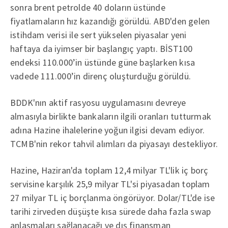
sonra brent petrolde 40 doların üstünde
fiyatlamaların hız kazandığı görüldü. ABD'den gelen
istihdam verisi ile sert yükselen piyasalar yeni
haftaya da iyimser bir başlangıç yaptı. BİST100
endeksi 110.000’in üstünde güne başlarken kısa
vadede 111.000’in direnç oluşturduğu görüldü.
BDDK'nın aktif rasyosu uygulamasını devreye
almasıyla birlikte bankaların ilgili oranları tutturmak
adına Hazine ihalelerine yoğun ilgisi devam ediyor.
TCMB'nin rekor tahvil alımları da piyasayı destekliyor.
Hazine, Haziran'da toplam 12,4 milyar TL'lik iç borç
servisine karşılık 25,9 milyar TL'si piyasadan toplam
27 milyar TL iç borçlanma öngörüyor. Dolar/TL'de ise
tarihi zirveden düşüşte kısa sürede daha fazla swap
anlaşmaları sağlanacağı ve dış finansman