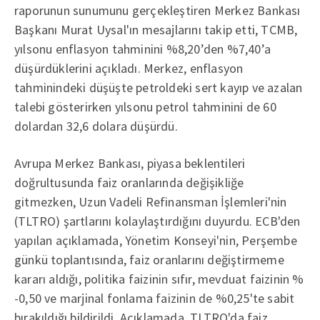
raporunun sunumunu gerçekleştiren Merkez Bankası
Başkanı Murat Uysal'ın mesajlarını takip etti, TCMB,
yılsonu enflasyon tahminini %8,20’den %7,40’a
düşürdüklerini açıkladı. Merkez, enflasyon
tahminindeki düşüşte petroldeki sert kayıp ve azalan
talebi gösterirken yılsonu petrol tahminini de 60
dolardan 32,6 dolara düşürdü.
Avrupa Merkez Bankası, piyasa beklentileri
doğrultusunda faiz oranlarında değişikliğe
gitmezken, Uzun Vadeli Refinansman İşlemleri'nin
(TLTRO) şartlarını kolaylaştırdığını duyurdu. ECB'den
yapılan açıklamada, Yönetim Konseyi'nin, Perşembe
günkü toplantısında, faiz oranlarını değiştirmeme
kararı aldığı, politika faizinin sıfır, mevduat faizinin %
-0,50 ve marjinal fonlama faizinin de %0,25'te sabit
bırakıldığı bildirildi. Açıklamada, TLTRO'da faiz