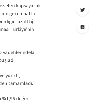
hisseleri kapsayacak
CI’nın geçen hafta
irliğini azalttığı
ması Türkiye’nin
D vadelilerindeki
başladı.
ve yurtdışı
inden tamamladı.
rı %1,96 değer