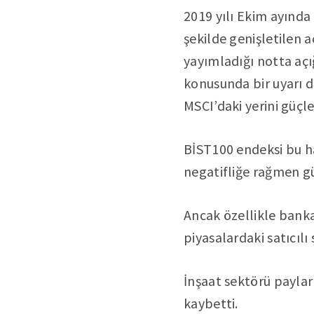
2019 yılı Ekim ayında
şekilde genişletilen a
yayımladığı notta açığ
konusunda bir uyarı d
MSCI’daki yerini güçle
BİST100 endeksi bu hab
negatifliğe rağmen gü
Ancak özellikle banka
piyasalardaki satıcıl
İnşaat sektörü paylar
kaybetti.