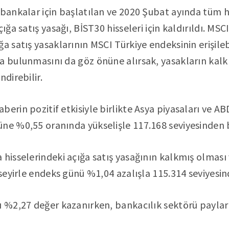
 bankalar için başlatılan ve 2020 Şubat ayında tüm 
çığa satış yasağı, BİST30 hisseleri için kaldırıldı. MS
a satış yasaklarının MSCI Türkiye endeksinin erişilebil
a bulunmasını da göz önüne alırsak, yasakların kalk
ndirebilir.
erin pozitif etkisiyle birlikte Asya piyasaları ve AB
ne %0,55 oranında yükselişle 117.168 seviyesinden 
 hisselerindeki açığa satış yasağının kalkmış olması 
ı seyirle endeks günü %1,04 azalışla 115.314 seviyes
ı %2,27 değer kazanırken, bankacılık sektörü payla