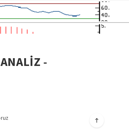
 ANALİZ -
oruz