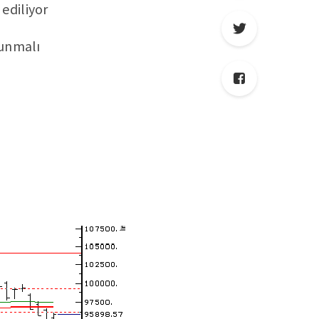
ediliyor
lunmalı