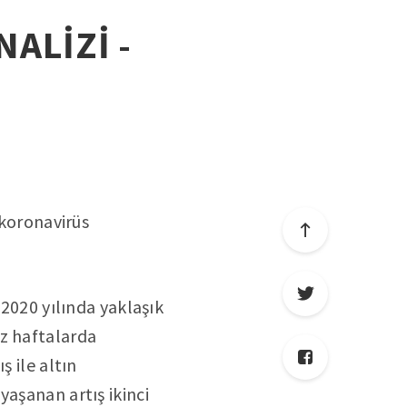
NALİZİ -
 koronavirüs
 2020 yılında yaklaşık
iz haftalarda
ş ile altın
yaşanan artış ikinci