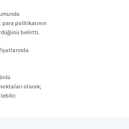
unumunda
 para politikasının
düğünü belirtti.
fiyatlarında
yönlü
noktaları olarak;
ebilir.