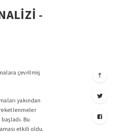
NALİZİ -
amalara çevrilmiş
amaları yakından
hareketlenmeler
 başladı. Bu
aması etkili oldu.