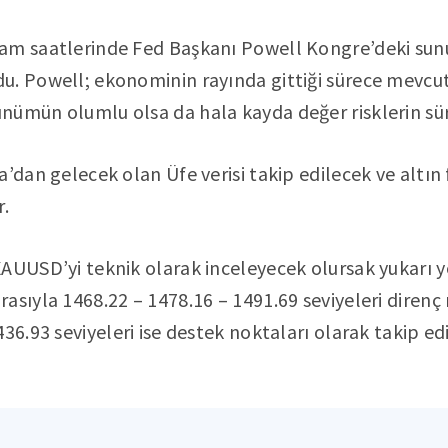
şam saatlerinde Fed Başkanı Powell Kongre’deki s
. Powell; ekonominin rayında gittiği sürece mevcut
nümün olumlu olsa da hala kayda değer risklerin sür
’dan gelecek olan Üfe verisi takip edilecek ve altın 
r.
AUUSD’yi teknik olarak inceleyecek olursak yukarı 
asıyla 1468.22 – 1478.16 – 1491.69 seviyeleri direnç 
36.93 seviyeleri ise destek noktaları olarak takip edil