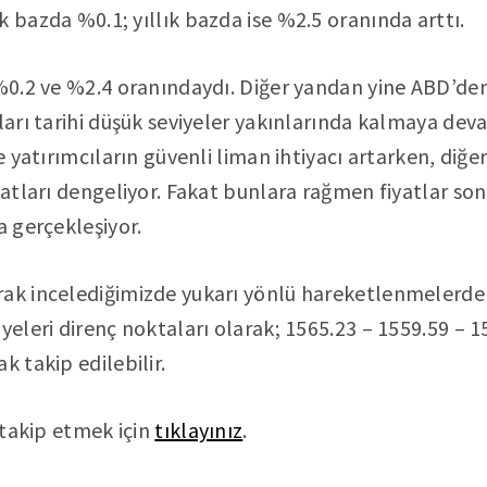
k bazda %0.1; yıllık bazda ise %2.5 oranında arttı.
 %0.2 ve %2.4 oranındaydı. Diğer yandan yine ABD’de
uları tarihi düşük seviyeler yakınlarında kalmaya dev
ve yatırımcıların güvenli liman ihtiyacı artarken, di
yatları dengeliyor. Fakat bunlara rağmen fiyatlar son 6
a gerçekleşiyor.
ak incelediğimizde yukarı yönlü hareketlenmelerde s
yeleri direnç noktaları olarak; 1565.23 – 1559.59 – 15
k takip edilebilir.
ı takip etmek için
tıklayınız
.