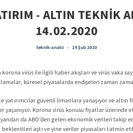
TIRIM - ALTIN TEKNİK A
14.02.2020
teknik-analiz
•
14 Şub 2020
orona virüs ile ilgili haber akışları ve virüs vaka say
lamalar, küresel piyasalarda endişeleri zaman zaman
kte yatırımcılar güvenli limanlara yanaşıyor ve altın f
r yaşanıyor. Korona virüs konusu fiyatlar üzerinde 
r yandan da ABD’den gelen ekonomik verileri takip e
 beklentileri aştı ve yine veriler piyasaları tatmin e