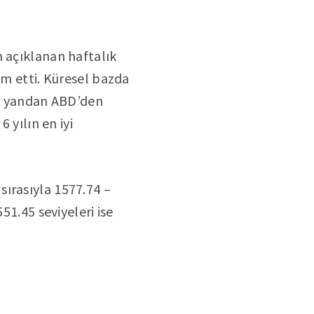
n açıklanan haftalık
am etti. Küresel bazda
ğer yandan ABD’den
 yılın en iyi
ırasıyla 1577.74 –
51.45 seviyeleri ise