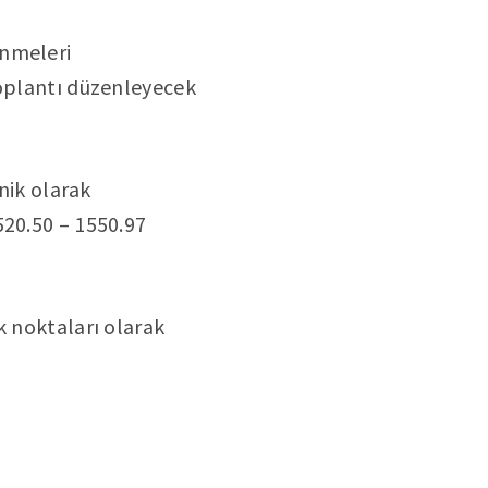
enmeleri
toplantı düzenleyecek
knik olarak
520.50 – 1550.97
k noktaları olarak