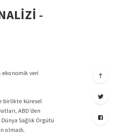
NALİZİ -
n ekonomik veri
 birlikte küresel
yatları, ABD’den
ak Dünya Sağlık Örgütü
en olmadı.