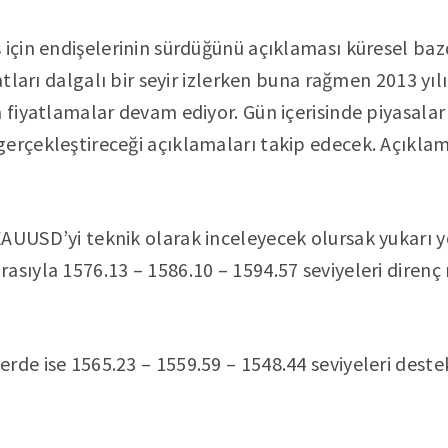
 için endişelerinin sürdüğünü açıklaması küresel bazd
yatları dalgalı bir seyir izlerken buna rağmen 2013 yıl
a fiyatlamalar devam ediyor. Gün içerisinde piyasal
erçekleştireceği açıklamaları takip edecek. Açıklam
AUUSD’yi teknik olarak inceleyecek olursak yukarı 
asıyla 1576.13 – 1586.10 – 1594.57 seviyeleri direnç
rde ise 1565.23 – 1559.59 – 1548.44 seviyeleri deste