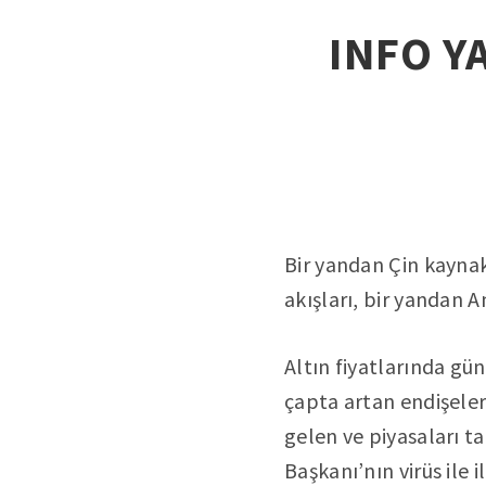
INFO YA
Bir yandan Çin kayna
akışları, bir yandan 
Altın fiyatlarında gü
çapta artan endişeler
gelen ve piyasaları t
Başkanı’nın virüs ile 