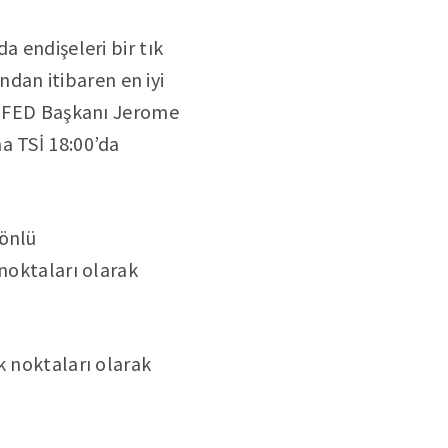
a endişeleri bir tık
ından itibaren en iyi
ar FED Başkanı Jerome
a TSİ 18:00’da
yönlü
 noktaları olarak
k noktaları olarak