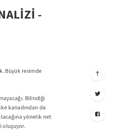
NALİZİ -
ak. Büyük resimde
ayacağı. Bilindiği
 ülke kanadından da
ılacağına yönelik net
i oluşuyor.