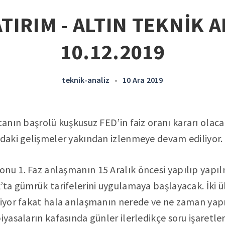
TIRIM - ALTIN TEKNİK A
10.12.2019
teknik-analiz
•
10 Ara 2019
ftanın başrolü kuşkusuz FED’in faiz oranı kararı olac
ndaki gelişmeler yakından izlenmeye devam ediliyor.
nu 1. Faz anlaşmanın 15 Aralık öncesi yapılıp yapılm
k’ta gümrük tarifelerini uygulamaya başlayacak. İki
liyor fakat hala anlaşmanın nerede ve ne zaman yap
iyasaların kafasında günler ilerledikçe soru işaretler