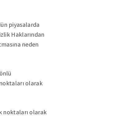
dün piyasalarda
izlik Haklarından
artmasına neden
yönlü
 noktaları olarak
k noktaları olarak