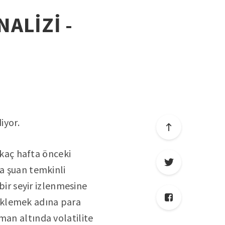
NALİZİ -
iyor.
irkaç hafta önceki
da şuan temkinli
 bir seyir izlenmesine
eklemek adına para
man altında volatilite