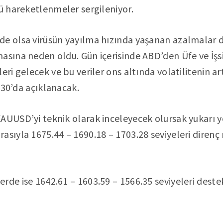
lü hareketlenmeler sergileniyor.
de olsa virüsün yayılma hızında yaşanan azalmalar 
asına neden oldu. Gün içerisinde ABD’den Üfe ve İşs
leri gelecek ve bu veriler ons altında volatilitenin 
5:30’da açıklanacak.
AUUSD’yi teknik olarak inceleyecek olursak yukarı 
asıyla 1675.44 – 1690.18 – 1703.28 seviyeleri direnç
rde ise 1642.61 – 1603.59 – 1566.35 seviyeleri deste