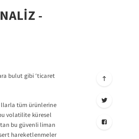
NALİZ -
a bulut gibi ‘ticaret
ollarla tüm ürünlerine
bu volatilite küresel
Artan bu güvenli liman
lü sert hareketlenmeler