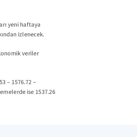
arı yeni haftaya
kından izlenecek.
konomik veriler
53 – 1576.72 –
vşemelerde ise 1537.26