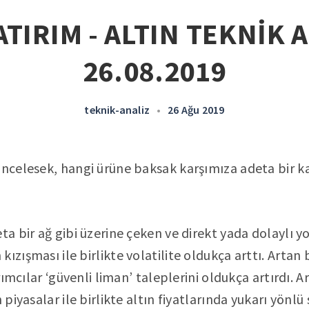
ATIRIM - ALTIN TEKNİK A
26.08.2019
teknik-analiz
•
26 Ağu 2019
incelesek, hangi ürüne baksak karşımıza adeta bir kar
ta bir ağ gibi üzerine çeken ve direkt yada dolaylı y
ızışması ile birlikte volatilite oldukça arttı. Artan 
tırımcılar ‘güvenli liman’ taleplerini oldukça artırdı. 
n piyasalar ile birlikte altın fiyatlarında yukarı yön