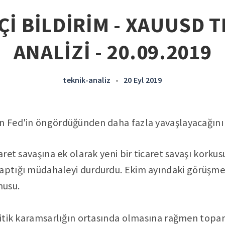
Çİ BİLDİRİM - XAUUSD 
ANALİZİ - 20.09.2019
teknik-analiz
•
20 Eyl 2019
in Fed'in öngördüğünden daha fazla yavaşlayacağını
aret savaşına ek olarak yeni bir ticaret savaşı korku
yaptığı müdahaleyi durdurdu. Ekim ayındaki görüşme
nusu.
politik karamsarlığın ortasında olmasına rağmen to