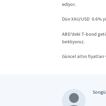
ediyor.
Dün XAU/USD 0.6% yük
ABD'deki T-bond getir
bekliyoruz.
Güncel altın fiyatları
Songül